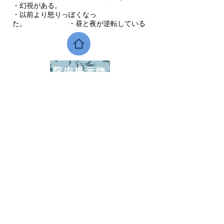
・幻視がある。
・以前より怒りっぽくなっ
た。 ・昼と夜が逆転している
院内掲示物
アクセス
Access Map
​診療科目
心療内科
精神科